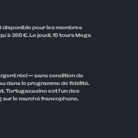
t disponible pour les membres
qu’à 350 €. Le jeudi, 15 tours Mega
rgent réel — sans condition de
au dans le programme de fidélité.
t. Tortugacasino est l’un des
 sur le marché francophone.