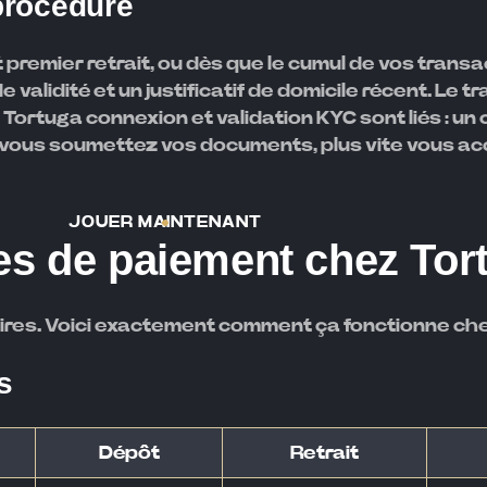
procédure
ut premier retrait, ou dès que le cumul de vos tran
alidité et un justificatif de domicile récent. Le t
tuga connexion et validation KYC sont liés : un c
ôt vous soumettez vos documents, plus vite vous a
JOUER MAINTENANT
des de paiement chez To
aires. Voici exactement comment ça fonctionne ch
s
Dépôt
Retrait