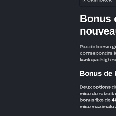
💰 Cashback
Bonus e
nouveau
Pas de bonus gé
correspondre à 
tant que high ro
Bonus de 
Deux options dè
mise de retrait 
bonus fixe de
4
mise maximale au