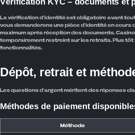
Vérification KYC – documents et 
La vérification d’identité est obligatoire avant to
vous demanderons une pièce d’identité en cours de v
maximum après réception des documents. Casino Tor
temporairement restreint sur les retraits. Plus t
fonctionnalités.
Dépôt, retrait et métho
Les questions d’argent méritent des réponses cl
Méthodes de paiement disponible
Méthode