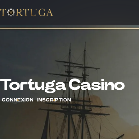
Tortuga Casino
CONNEXION
INSCRIPTION