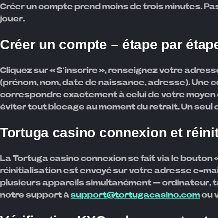
Créer un compte prend moins de trois minutes. Pa
jouer.
Créer un compte – étape par étap
Cliquez sur « S’inscrire », renseignez votre adres
(prénom, nom, date de naissance, adresse). Une con
correspondre exactement à celui de votre moyen 
éviter tout blocage au moment du retrait. Un seul
Tortuga casino connexion et réini
La Tortuga casino connexion se fait via le bouton « 
réinitialisation est envoyé sur votre adresse e-m
plusieurs appareils simultanément — ordinateur, t
notre support à
support@tortugacasino.com
ou v